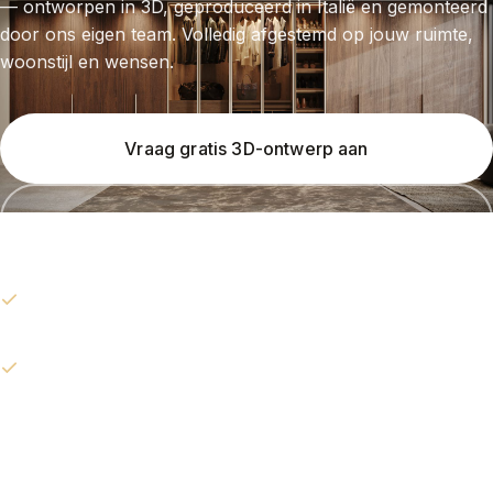
— ontworpen in 3D, geproduceerd in Italië en gemonteerd
door ons eigen team. Volledig afgestemd op jouw ruimte,
woonstijl en wensen.
Vraag gratis 3D-ontwerp aan
Wat kost maatwerk?
Gratis 3D-ontwerp · 100% vrijblijvend · persoonlijk
antwoord
Eigen showroom in Baambrugge