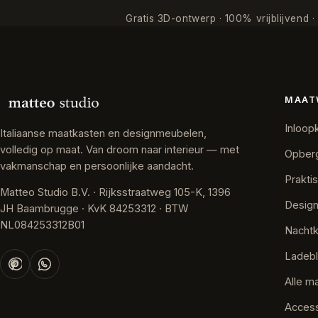
Gratis 3D-ontwerp · 100% vrijblijvend 
MAAT
Inloop
Italiaanse maatkasten en designmeubelen,
volledig op maat. Van droom naar interieur — met
Opber
vakmanschap en persoonlijke aandacht.
Prakti
Matteo Studio B.V. · Rijksstraatweg 105-K, 1396
Desig
JH Baambrugge · KvK 84253312 · BTW
NL084253312B01
Nachtk
Ladeb
Alle m
Access