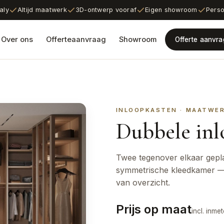
aly
Altijd maatwerk
3D-ontwerp vooraf
Eigen showroom
Perso
Over ons
Offerteaanvraag
Showroom
Offerte aanvr
INLOOPKASTEN · MAATWE
Dubbele inl
Twee tegenover elkaar gepl
symmetrische kleedkamer — 
van overzicht.
Prijs op maat
incl. inme