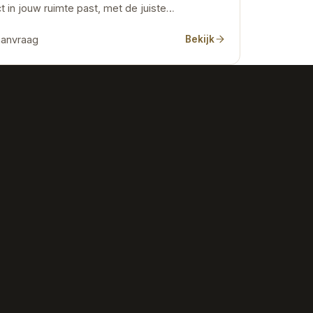
t in jouw ruimte past, met de juiste…
aanvraag
Bekijk