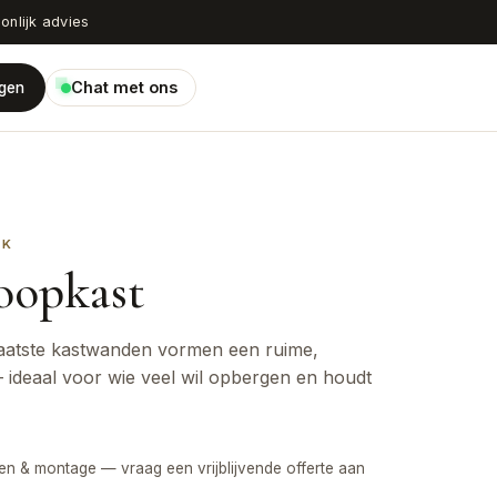
onlijk advies
Chat met ons
agen
RK
oopkast
aatste kastwanden vormen een ruime,
ideaal voor wie veel wil opbergen en houdt
ten & montage — vraag een vrijblijvende offerte aan