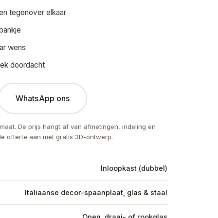
n tegenover elkaar
tbankje
aar wens
hoek doordacht
WhatsApp ons
maat. De prijs hangt af van afmetingen, indeling en
de offerte aan met gratis 3D-ontwerp.
Inloopkast (dubbel)
Italiaanse decor-spaanplaat, glas & staal
Open, draai- of rookglas