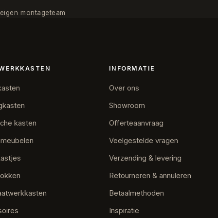
· eigen montageteam
WERKKASTEN
INFORMATIE
kasten
Over ons
gkasten
Showroom
sche kasten
Offerteaanvraag
nmeubelen
Veelgestelde vragen
astjes
Verzending & levering
lokken
Retourneren & annuleren
aatwerkkasten
Betaalmethoden
oires
Inspiratie