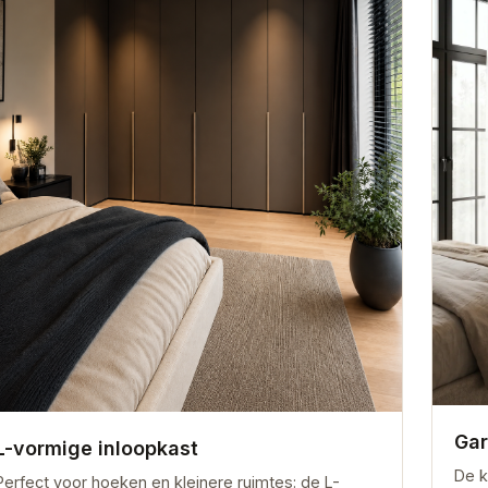
Gar
L-vormige inloopkast
De k
Perfect voor hoeken en kleinere ruimtes: de L-