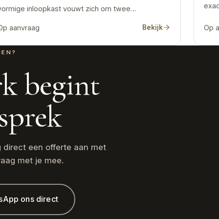
exac
vormige inloopkast vouwt zich om twee…
Op aanvraag
Bekijk
Op 
NEN?
k begint
sprek
g direct een offerte aan met
raag met je mee.
sApp ons direct