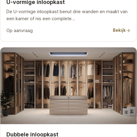
U-vormige inloopkast
De U-vormige inloopkast benut drie wanden en maakt van
een kamer of nis een complete…
Op aanvraag
Bekijk
Dubbele inloopkast