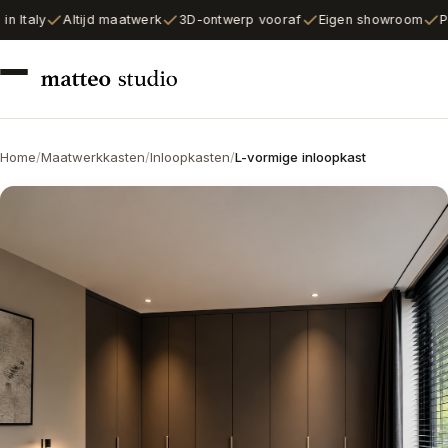
n Italy
Altijd maatwerk
3D-ontwerp vooraf
Eigen showroom
Pe
Home
/
Maatwerkkasten
/
Inloopkasten
/
L-vormige inloopkast